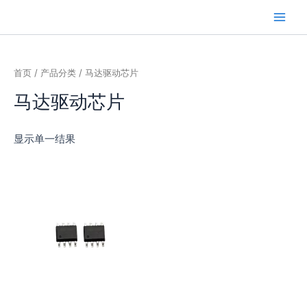
跳
Main
芯闻洞察
至
Men
内
容
首页
/
产品分类
/ 马达驱动芯片
马达驱动芯片
显示单一结果