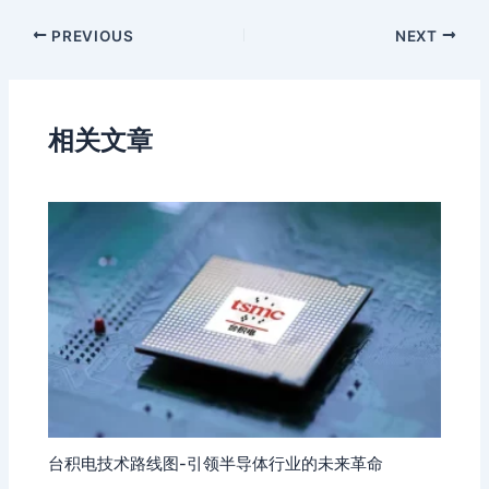
PREVIOUS
NEXT
相关文章
台积电技术路线图-引领半导体行业的未来革命