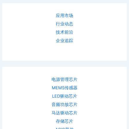
应用市场
行业动态
技术前沿
企业追踪
电源管理芯片
MEMS传感器
LED驱动芯片
音频功放芯片
马达驱动芯片
存储芯片