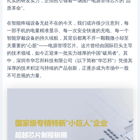
扎实的研发实力，正悄然引领着一场国产电源管理芯片的“品
质革命”。
在智能终端设备无处不在的今天，我们或许很少注意到，每
一部手机的电量精准显示、每一次安全快速的充电、每一个
智能穿戴设备的持久续航，其背后都离不开一颗颗微小却至
关重要的“心脏”——电源管理芯片。这片曾经由国际巨头主导
的技术领域，如今正迎来一批实力雄厚的中国“破局者”。其
中，深圳市华芯邦科技有限公司（以下简称“华芯邦”）凭借其
深厚的技术积淀与持续的产品创新，正逐步成为市场中一股
不可忽视的力量。