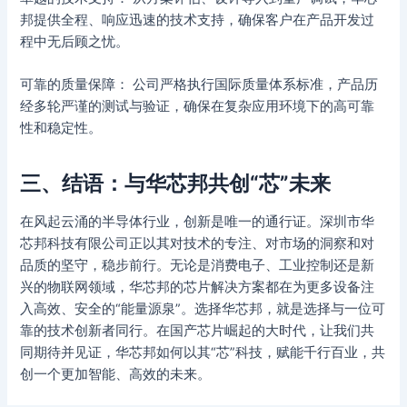
邦提供全程、响应迅速的技术支持，确保客户在产品开发过
程中无后顾之忧。
可靠的质量保障： 公司严格执行国际质量体系标准，产品历
经多轮严谨的测试与验证，确保在复杂应用环境下的高可靠
性和稳定性。
三、结语：与华芯邦共创“芯”未来
在风起云涌的半导体行业，创新是唯一的通行证。深圳市华
芯邦科技有限公司正以其对技术的专注、对市场的洞察和对
品质的坚守，稳步前行。无论是消费电子、工业控制还是新
兴的物联网领域，华芯邦的芯片解决方案都在为更多设备注
入高效、安全的“能量源泉”。选择华芯邦，就是选择与一位可
靠的技术创新者同行。在国产芯片崛起的大时代，让我们共
同期待并见证，华芯邦如何以其“芯”科技，赋能千行百业，共
创一个更加智能、高效的未来。