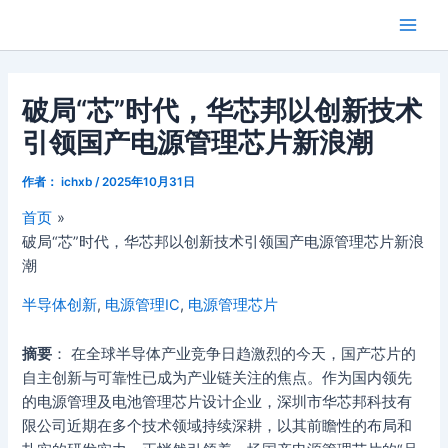
跳
Main
芯闻洞察
至
Men
内
容
破局“芯”时代，华芯邦以创新技术
引领国产电源管理芯片新浪潮
作者：
ichxb
/
2025年10月31日
首页
破局“芯”时代，华芯邦以创新技术引领国产电源管理芯片新浪
潮
半导体创新
,
电源管理IC
,
电源管理芯片
摘要
： 在全球半导体产业竞争日趋激烈的今天，国产芯片的
自主创新与可靠性已成为产业链关注的焦点。作为国内领先
的电源管理及电池管理芯片设计企业，深圳市华芯邦科技有
限公司近期在多个技术领域持续深耕，以其前瞻性的布局和