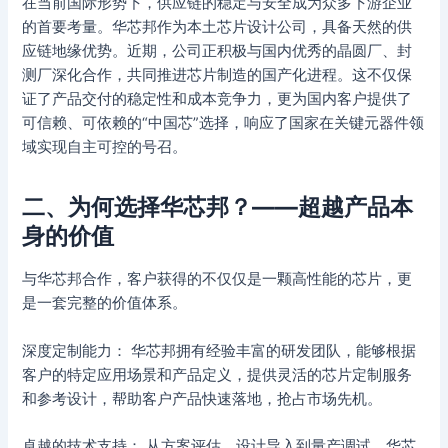
在当前国际形势下，供应链的稳定与安全成为众多下游企业
的首要考量。华芯邦作为本土芯片设计公司，具备天然的供
应链地缘优势。近期，公司正积极与国内优秀的晶圆厂、封
测厂深化合作，共同推进芯片制造的国产化进程。这不仅保
证了产品交付的稳定性和成本竞争力，更为国内客户提供了
可信赖、可依赖的“中国芯”选择，响应了国家在关键元器件领
域实现自主可控的号召。
二、为何选择华芯邦？——超越产品本
身的价值
与华芯邦合作，客户获得的不仅仅是一颗高性能的芯片，更
是一套完整的价值体系。
深度定制能力： 华芯邦拥有经验丰富的研发团队，能够根据
客户的特定应用场景和产品定义，提供灵活的芯片定制服务
和参考设计，帮助客户产品快速落地，抢占市场先机。
卓越的技术支持： 从方案评估、设计导入到量产调试，华芯