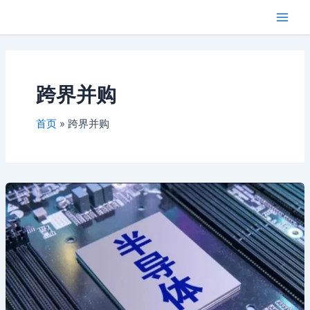
跳
Main
芯闻洞察
至
Men
内
容
跨界并购
首页
跨界并购