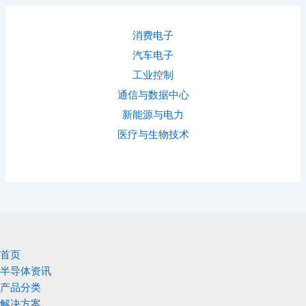
消费电子
汽车电子
工业控制
通信与数据中心
新能源与电力
医疗与生物技术
首页
半导体资讯
产品分类
解决方案