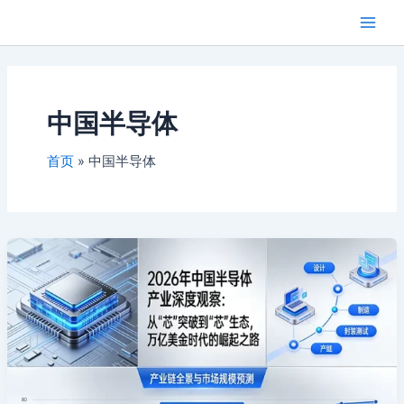
跳
Main
芯闻洞察
至
Men
内
容
中国半导体
首页
中国半导体