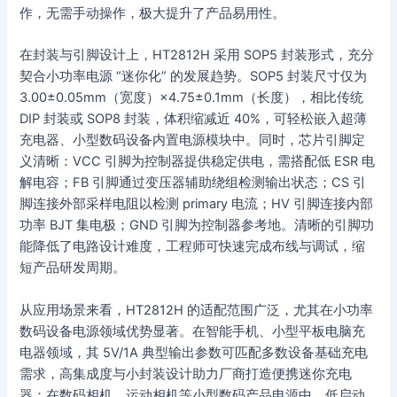
作，无需手动操作，极大提升了产品易用性。
在封装与引脚设计上，HT2812H 采用 SOP5 封装形式，充分
契合小功率电源 “迷你化” 的发展趋势。SOP5 封装尺寸仅为
3.00±0.05mm（宽度）×4.75±0.1mm（长度），相比传统
DIP 封装或 SOP8 封装，体积缩减近 40%，可轻松嵌入超薄
充电器、小型数码设备内置电源模块中。同时，芯片引脚定
义清晰：VCC 引脚为控制器提供稳定供电，需搭配低 ESR 电
解电容；FB 引脚通过变压器辅助绕组检测输出状态；CS 引
脚连接外部采样电阻以检测 primary 电流；HV 引脚连接内部
功率 BJT 集电极；GND 引脚为控制器参考地。清晰的引脚功
能降低了电路设计难度，工程师可快速完成布线与调试，缩
短产品研发周期。
从应用场景来看，HT2812H 的适配范围广泛，尤其在小功率
数码设备电源领域优势显著。在智能手机、小型平板电脑充
电器领域，其 5V/1A 典型输出参数可匹配多数设备基础充电
需求，高集成度与小封装设计助力厂商打造便携迷你充电
器；在数码相机、运动相机等小型数码产品电源中，低启动