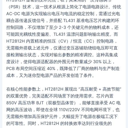
HT2812H 显著的技术亮点，在于其采用的一次传感调节
（PSR）技术，这一技术从根源上简化了电源电路设计。传统
AC-DC 电源为实现输出电压与电流的稳定控制，需通过光电
耦合器传递反馈信号，并搭配 TL431 基准电压芯片构建闭环
控制回路，不仅增加了至少 2-3 个关键元件的物料成本，还
可能因光耦线性度偏差、TL431 温漂问题影响输出精度。而
HT2812H 内置精准的恒压（CV）/ 恒流（CC）控制电路，
无需额外搭载上述元件，仅通过变压器辅助绕组电压即可直
接检测输出状态，实现对输出参数的精准调控。这种高集成
度设计，使得电源适配器的外围元件数量减少 30% 以上，
PCB 布局空间压缩近 40%，既降低了厂商的物料与生产制造
成本，又为迷你型电源产品的开发创造了条件。
在核心性能参数上，HT2812H 展现出 “高压耐受 + 高效节能”
的双重优势，完美适配不同场景下的使用需求。芯片内置
850V 高压功率 BJT（双极型晶体管），能够直接承受 AC 电
网的高压波动，即使在全球 110V/220V 不同电网环境下，也
无需额外增加高压保护元件，大幅提升了电源在极端工况下
的可靠性。同时，HT2812H 的转换效率达到行业领先的