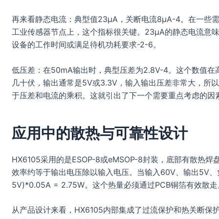
再来看静态电流：典型值23μA，关断电流8μA-4。在一
工业传感器节点上，这个指标很关键。23μA的静态电流意
设备的工作时间或满足待机功耗要求-2-6。
低压差：在50mA输出时，典型压差为2.8V-4。这个数值
几十伏，输出通常是5V或3.3V，输入输出压差非常大，所
于压差和电流的乘积。这就引出了下一个需要重点考虑的因
应用中的散热与可靠性设计
HX6105采用的是ESOP-8或eMSOP-8封装，底部有散热焊
效率约等于输出电压除以输入电压。当输入60V、输出5V、负
5V)*0.05A = 2.75W。这个热量必须通过PCB铜箔有效散
从产品设计来看，HX6105内部集成了过流保护和热关断保