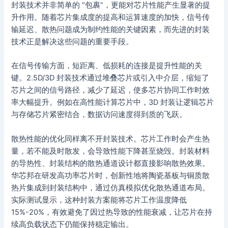
封装技术并非简单的 “包裹”，更能对芯片性能产生显著的提
升作用。随着芯片集成度的提高和运算速度的加快，信号传
输延迟、散热问题成为制约性能的关键因素，而先进的封装
技术正是解决这些问题的重要手段。
在信号传输方面，短距离、低损耗的连接是提升性能的关
键。2.5D/3D 封装技术通过堆叠芯片或引入中介层，缩短了
芯片之间的信号路径，减少了延迟，使多芯片协同工作时效
率大幅提升。例如在高性能计算芯片中，3D 封装让逻辑芯片
与存储芯片紧密结合，数据访问速度得到质的飞跃。
散热性能的优化同样离不开封装技术。芯片工作时会产生热
量，若不能及时散发，会导致性能下降甚至烧毁。封装材料
的导热性、封装结构的散热通道设计都直接影响散热效果。
华芯邦在研发高功率芯片时，创新性地将陶瓷基板与铜质散
热片集成到封装结构中，通过仿真模拟优化散热通道布局。
实际测试显示，这种封装方案能将芯片工作温度降低
15%-20%，有效避免了因过热导致的性能衰减，让芯片在持
续高负载状态下仍能保持稳定输出。