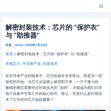
跳
Main
芯闻洞察
至
Men
内
容
解密封装技术：芯片的 “保护衣”
与 “助推器”
作者：
ichxb
/
2025年7月30日
首页
解密封装技术：芯片的 “保护衣” 与 “助推器”
充电芯片
,
半导体产业
,
封装技术
在半导体产业的链条中，芯片的诞生并非终点，而是另一段
旅程的开始。当芯片从晶圆上被切割下来，一个个微小的、
脆弱的裸芯需要经过封装技术的 “加持”，才能成为我们日常
电子设备中可靠工作的核心部件。那么，究竟什么是封装技
术？它为何对芯片如此重要？